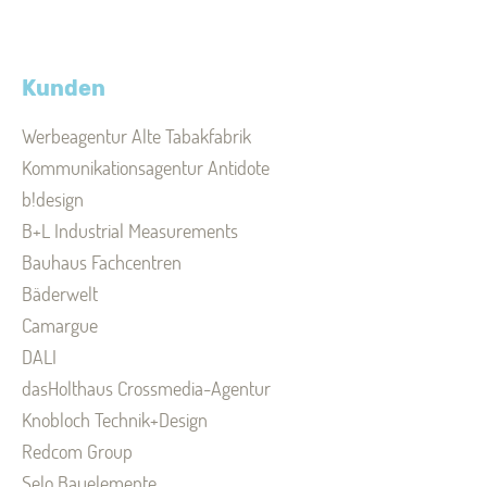
Kunden
Werbeagentur Alte Tabakfabrik
Kommunikationsagentur Antidote
b!design
B+L Industrial Measurements
Bauhaus Fachcentren
Bäderwelt
Camargue
DALI
dasHolthaus Crossmedia-Agentur
Knobloch Technik+Design
Redcom Group
Selo Bauelemente