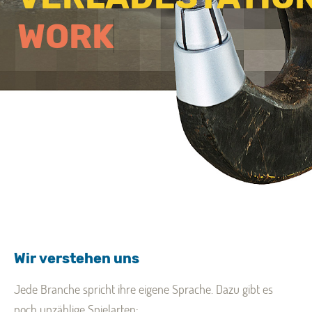
W
O
R
K
I
N
G
O
N
Wir verstehen uns
Jede Branche spricht ihre eigene Sprache. Dazu gibt es
noch unzählige Spielarten: